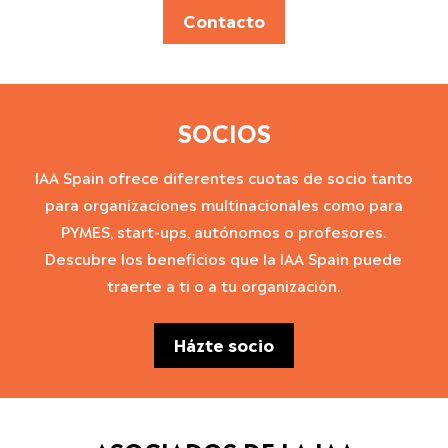
Contacto
SOCIOS
IAA Spain ofrece diferentes cuotas de socio tanto
para organizaciones multinacionales como para
PYMES, start-ups, autónomos o profesores.
Descubre los beneficios que la IAA Spain puede
traerte a ti o a tu organización.
Házte socio